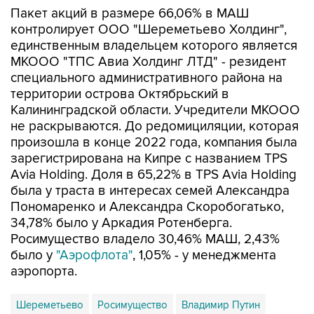
Пакет акций в размере 66,06% в МАШ
контролирует ООО "Шереметьево Холдинг",
единственным владельцем которого является
МКООО "ТПС Авиа Холдинг ЛТД" - резидент
специального административного района на
территории острова Октябрьский в
Калининградской области. Учредители МКООО
не раскрываются. До редомициляции, которая
произошла в конце 2022 года, компания была
зарегистрирована на Кипре с названием TPS
Avia Holding. Доля в 65,22% в TPS Avia Holding
была у траста в интересах семей Александра
Пономаренко и Александра Скоробогатько,
34,78% было у Аркадия Ротенберга.
Росимущество владело 30,46% МАШ, 2,43%
было у
"Аэрофлота"
, 1,05% - у менеджмента
аэропорта.
Шереметьево
Росимущество
Владимир Путин