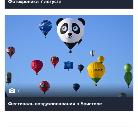
Фотохроника 7 августа
7
Фестиваль воздухоплавания в Бристоле