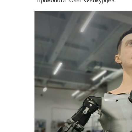
"Промобота" Олег Кивокурцев.