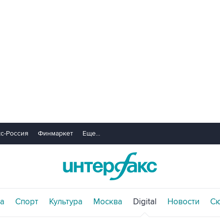
с-Россия
Финмаркет
Еще...
а
Спорт
Культура
Москва
Digital
Новости
С