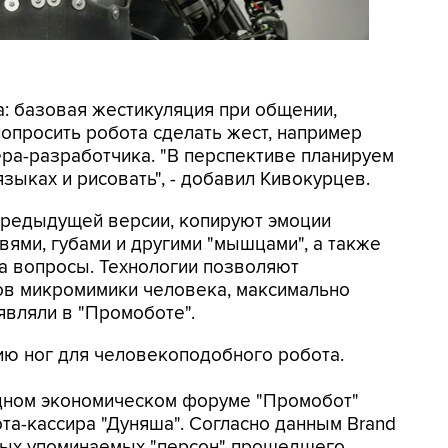
: базовая жестикуляция при общении,
опросить робота сделать жест, например
ера-разработчика. "В перспективе планируем
языках и рисовать", - добавил Кивокурцев.
предыдущей версии, копируют эмоции
овями, губами и другими "мышцами", а также
а вопросы. Технологии позволяют
в микромимики человека, максимально
являли в "Промоботе".
ию ног для человекоподобного робота.
дном экономическом форуме "Промобот"
а-кассира "Дуняша". Согласно данным Brand
самых упоминаемых "персон" прошедшего