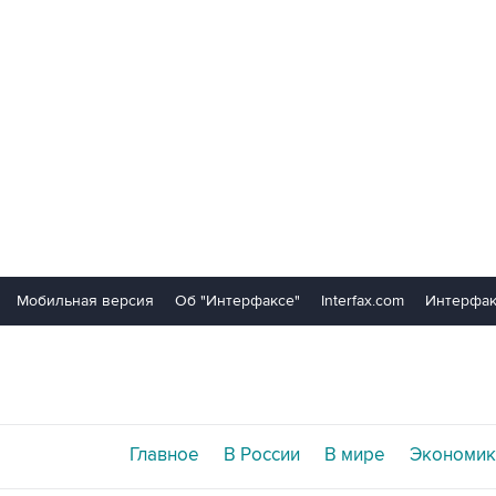
Мобильная версия
Об "Интерфаксе"
Interfax.com
Интерфак
Главное
В России
В мире
Экономик