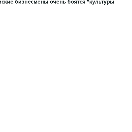
йские бизнесмены очень боятся "культуры
01:09, 7 августа 2026