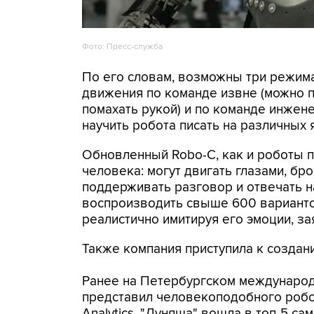
Фото: Пресс-служба
По его словам, возможны три режима
движения по команде извне (можно п
помахать рукой) и по команде инжен
научить робота писать на различных 
Обновленный Robo-C, как и роботы 
человека: могут двигать глазами, бр
поддерживать разговор и отвечать н
воспроизводить свыше 600 варианто
реалистично имитируя его эмоции, за
Также компания приступила к создан
Ранее на Петербургском междунаро
представил человекоподобного робот
Analytics, "Дуняша" вошла в топ-5 