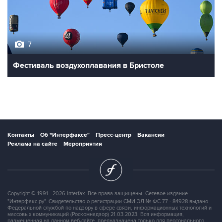
7
Фестиваль воздухоплавания в Бристоле
Контакты
Об "Интерфаксе"
Пресс-центр
Вакансии
Реклама на сайте
Мероприятия
Copyright © 1991—2026 Interfax. Все права защищены. Сетевое издание
"Интерфакс.ру". Свидетельство о регистрации СМИ ЭЛ № ФС 77 - 84928 выдано
Федеральной службой по надзору в сфере связи, информационных технологий и
массовых коммуникаций (Роскомнадзор) 21.03.2023. Вся информация,
размещенная на данном веб-сайте, предназначена только для персонального