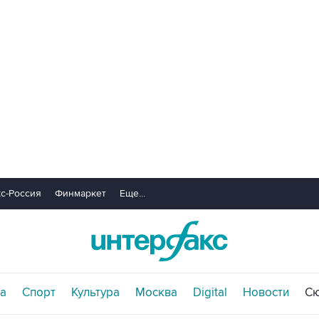
с-Россия
Финмаркет
Еще...
а
Спорт
Культура
Москва
Digital
Новости
С