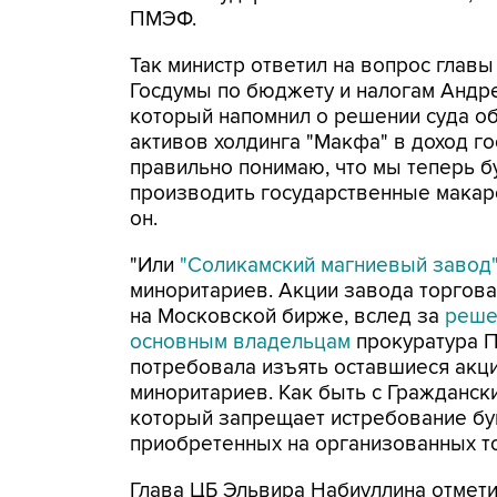
ПМЭФ.
Так министр ответил на вопрос главы
Госдумы по бюджету и налогам Андр
который напомнил о решении суда о
активов холдинга "Макфа" в доход го
правильно понимаю, что мы теперь 
производить государственные макаро
он.
"Или
"Соликамский магниевый завод
миноритариев. Акции завода торгов
на Московской бирже, вслед за
реше
основным владельцам
прокуратура П
потребовала изъять оставшиеся акци
миноритариев. Как быть с Гражданск
который запрещает истребование бу
приобретенных на организованных то
Глава ЦБ Эльвира Набиуллина отмети