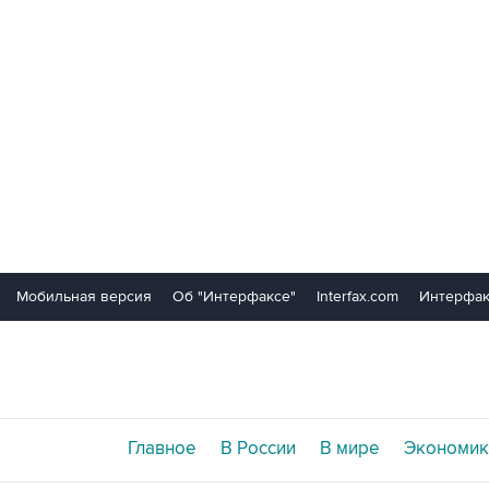
Мобильная версия
Об "Интерфаксе"
Interfax.com
Интерфак
Главное
В России
В мире
Экономик