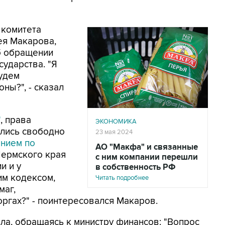
 комитета
ея Макарова,
б обращении
сударства. "Я
будем
ны?", - сказал
"
, права
ЭКОНОМИКА
ались свободно
23 мая 2024
нием по
АО "Макфа" и связанные
ермского края
с ним компании перешли
и и у
в собственность РФ
им кодексом,
Читать подробнее
маг,
ргах?" - поинтересовался Макаров.
ла, обращаясь к министру финансов: "Вопрос