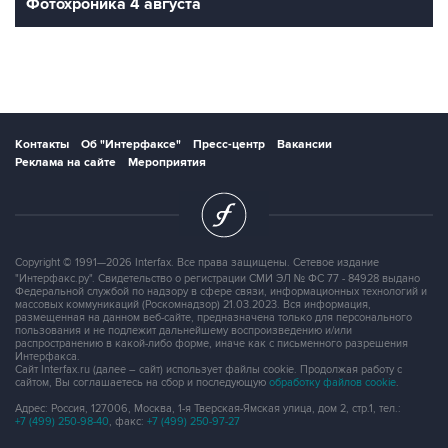
Фотохроника 4 августа
Контакты
Об "Интерфаксе"
Пресс-центр
Вакансии
Реклама на сайте
Мероприятия
Copyright © 1991—2026 Interfax. Все права защищены. Сетевое издание
"Интерфакс.ру". Свидетельство о регистрации СМИ ЭЛ № ФС 77 - 84928 выдано
Федеральной службой по надзору в сфере связи, информационных технологий и
массовых коммуникаций (Роскомнадзор) 21.03.2023. Вся информация,
размещенная на данном веб-сайте, предназначена только для персонального
пользования и не подлежит дальнейшему воспроизведению и/или
распространению в какой-либо форме, иначе как с письменного разрешения
Интерфакса.
Сайт Interfax.ru (далее – сайт) использует файлы cookie. Продолжая работу с
сайтом, Вы соглашаетесь на сбор и последующую
обработку файлов cookie
.
Адрес: Россия, 127006, Москва, 1-я Тверская-Ямская улица, дом 2, стр.1, тел.:
+7 (499) 250-98-40
, факс:
+7 (499) 250-97-27