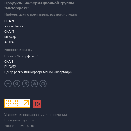
Продукты информационной группы
"Интерфакс"
Информация о компаниях, товарах и людях
СПАРК
X-Compliance
СКАУТ
Маркер
АСТРА
Новости и рынки
Новости "Интерфакса"
СКАН
RUDATA
Центр раскрытия корпоративной информации
Условия использования информации
Выходные данные
Дизайн – Motka.ru