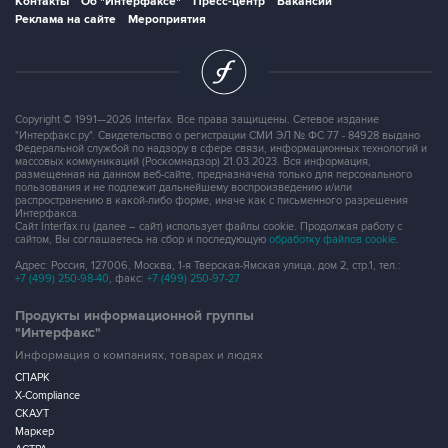
Контакты
Об "Интерфаксе"
Пресс-центр
Вакансии
Реклама на сайте
Мероприятия
Copyright © 1991—2026 Interfax. Все права защищены. Сетевое издание
"Интерфакс.ру". Свидетельство о регистрации СМИ ЭЛ № ФС 77 - 84928 выдано
Федеральной службой по надзору в сфере связи, информационных технологий и
массовых коммуникаций (Роскомнадзор) 21.03.2023. Вся информация,
размещенная на данном веб-сайте, предназначена только для персонального
пользования и не подлежит дальнейшему воспроизведению и/или
распространению в какой-либо форме, иначе как с письменного разрешения
Интерфакса.
Сайт Interfax.ru (далее – сайт) использует файлы cookie. Продолжая работу с
сайтом, Вы соглашаетесь на сбор и последующую
обработку файлов cookie
.
Адрес: Россия, 127006, Москва, 1-я Тверская-Ямская улица, дом 2, стр.1, тел.:
+7 (499) 250-98-40
, факс:
+7 (499) 250-97-27
Продукты информационной группы
"Интерфакс"
Информация о компаниях, товарах и людях
СПАРК
X-Compliance
СКАУТ
Маркер