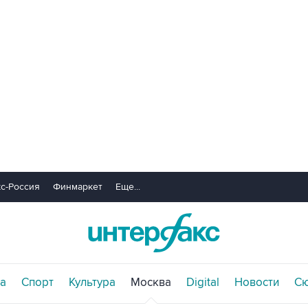
с-Россия
Финмаркет
Еще...
а
Спорт
Культура
Москва
Digital
Новости
С