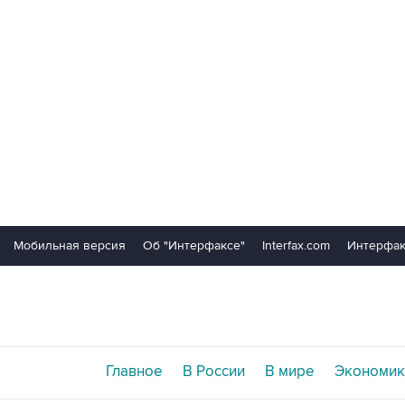
Мобильная версия
Об "Интерфаксе"
Interfax.com
Интерфак
Главное
В России
В мире
Экономик