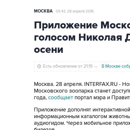
МОСКВА
09:43, 28 апреля 2016
Приложение Моско
голосом Николая Д
осени
Есть обновление от 21:19
→
В Москве соб
Москва. 28 апреля. INTERFAX.RU - Н
Московского зоопарка станет доступ
года,
сообщает
портал мэра и Прави
Приложение дополнят интерактивной
информационным каталогом животных,
аудиогидом. Через мобильное прило
билетов.