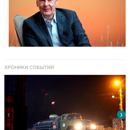
ХРОНИКИ СОБЫТИЙ
❮
❯