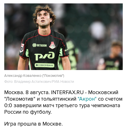
Александр Коваленко ("Локомотив")
Фото: Владимир Астапкович/РИА Новости
Москва. 8 августа. INTERFAX.RU - Московский
"Локомотив" и тольяттинский
"Акрон"
со счетом
0:0 завершили матч третьего тура чемпионата
России по футболу.
Игра прошла в Москве.
"Локомотив" набрал 2 очка и занимает десятое