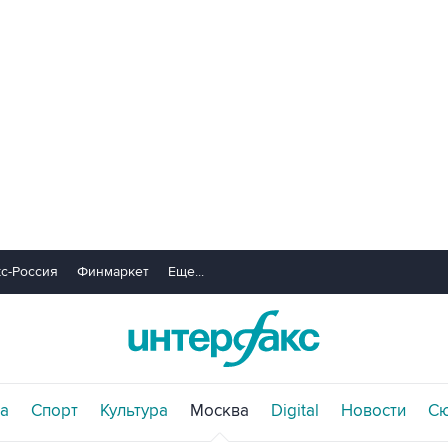
с-Россия
Финмаркет
Еще...
а
Спорт
Культура
Москва
Digital
Новости
С