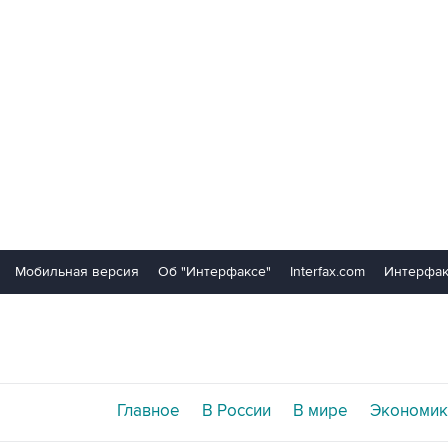
Мобильная версия
Об "Интерфаксе"
Interfax.com
Интерфак
Главное
В России
В мире
Экономик