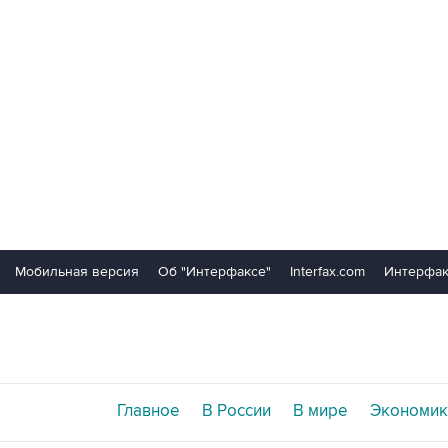
Мобильная версия
Об "Интерфаксе"
Interfax.com
Интерфак
Главное
В России
В мире
Экономик