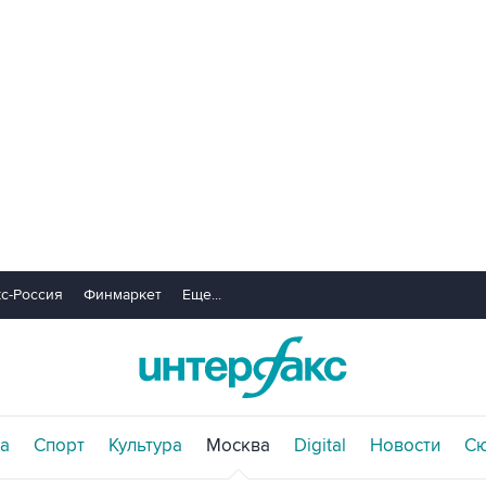
с-Россия
Финмаркет
Еще...
а
Спорт
Культура
Москва
Digital
Новости
С