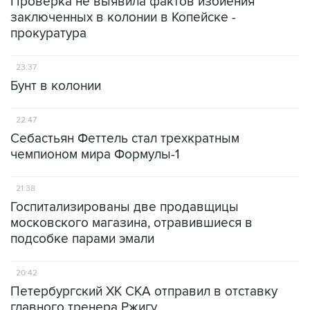
Проверка не выявила фактов избиения
заключенных в колонии в Копейске -
прокуратура
23:37
Бунт в колонии
22:47
Себастьян Феттель стал трехкратным
чемпионом мира Формулы-1
21:38
Госпитализированы две продавщицы
московского магазина, отравившиеся в
подсобке парами эмали
20:42
Петербургский ХК СКА отправил в отставку
главного тренера Ржигу