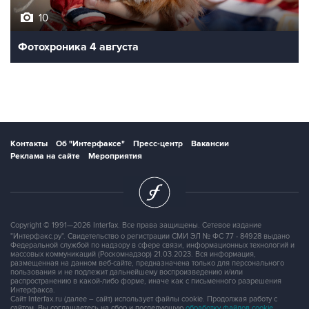
10
Фотохроника 4 августа
Контакты
Об "Интерфаксе"
Пресс-центр
Вакансии
Реклама на сайте
Мероприятия
Copyright © 1991—2026 Interfax. Все права защищены. Сетевое издание
"Интерфакс.ру". Свидетельство о регистрации СМИ ЭЛ № ФС 77 - 84928 выдано
Федеральной службой по надзору в сфере связи, информационных технологий и
массовых коммуникаций (Роскомнадзор) 21.03.2023. Вся информация,
размещенная на данном веб-сайте, предназначена только для персонального
пользования и не подлежит дальнейшему воспроизведению и/или
распространению в какой-либо форме, иначе как с письменного разрешения
Интерфакса.
Сайт Interfax.ru (далее – сайт) использует файлы cookie. Продолжая работу с
сайтом, Вы соглашаетесь на сбор и последующую
обработку файлов cookie
.