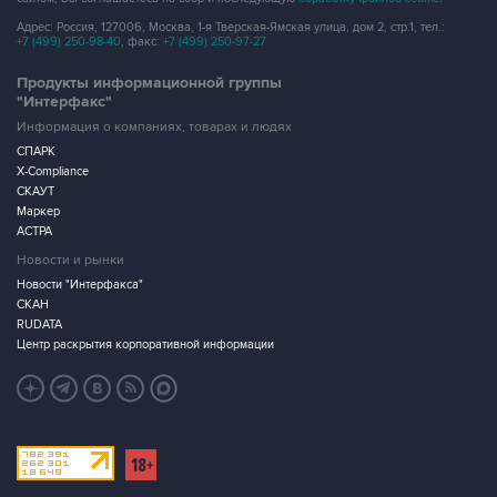
Адрес: Россия, 127006, Москва, 1-я Тверская-Ямская улица, дом 2, стр.1, тел.:
+7 (499) 250-98-40
, факс:
+7 (499) 250-97-27
Продукты информационной группы
"Интерфакс"
Информация о компаниях, товарах и людях
СПАРК
X-Compliance
СКАУТ
Маркер
АСТРА
Новости и рынки
Новости "Интерфакса"
СКАН
RUDATA
Центр раскрытия корпоративной информации