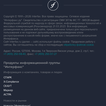
Copyright © 1991—2026 Interfax. Все права защищены. Сетевое издание
"Интерфакс.ру". Свидетельство о регистрации СМИ ЭЛ № ФС 77 - 84928 выдано
Федеральной службой по надзору в сфере связи, информационных технологий и
массовых коммуникаций (Роскомнадзор) 21.03.2023. Вся информация,
размещенная на данном веб-сайте, предназначена только для персонального
пользования и не подлежит дальнейшему воспроизведению и/или
распространению в какой-либо форме, иначе как с письменного разрешения
Интерфакса.
Сайт Interfax.ru (далее – сайт) использует файлы cookie. Продолжая работу с
сайтом, Вы соглашаетесь на сбор и последующую
обработку файлов cookie
.
Адрес: Россия, 127006, Москва, 1-я Тверская-Ямская улица, дом 2, стр.1, тел.:
+7 (499) 250-98-40
, факс:
+7 (499) 250-97-27
Продукты информационной группы
"Интерфакс"
Информация о компаниях, товарах и людях
СПАРК
X-Compliance
СКАУТ
Маркер
АСТРА
Новости и рынки
Новости "Интерфакса"