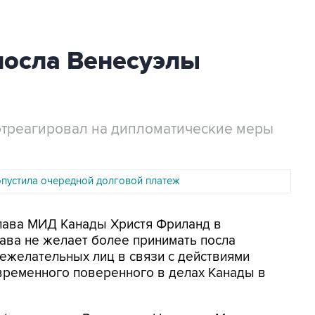
посла Венесуэлы
отреагировал на дипломатические меры
опустила очередной долговой платеж
Глава МИД Канады Христя Фриланд в
тава не желает более принимать посла
нежелательных лиц в связи с действиями
временного поверенного в делах Канады в