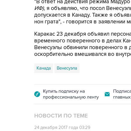
"В ответ на действия режима Мадуро
ИФ)
, я объявляю, что посол Венесуэ
допускается в Канаду. Также я объя
нон грата", - говорится в заявлении м
Каракас 23 декабря объявил персона
временного поверенного в делах Кана
Венесуэлы обвинили поверенного в де
оскорбительно вмешивался во внутр
Канада
Венесуэла
Купить подписку на
Подписа
профессиональную ленту
главных
НОВОСТИ ПО ТЕМЕ
24 декабря 2017 года 03:29