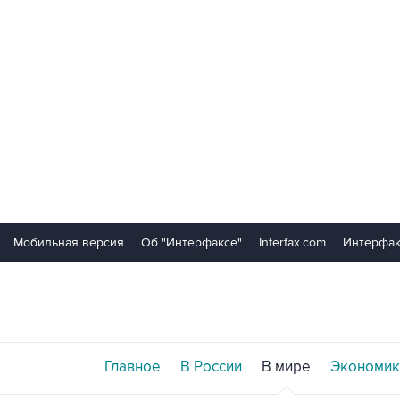
Мобильная версия
Об "Интерфаксе"
Interfax.com
Интерфак
Главное
В России
В мире
Экономик