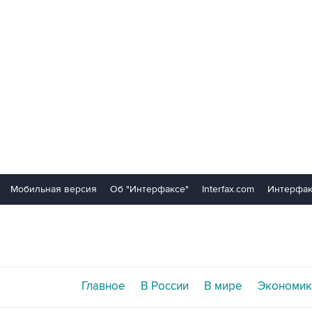
Мобильная версия
Об "Интерфаксе"
Interfax.com
Интерфак
Главное
В России
В мире
Экономик