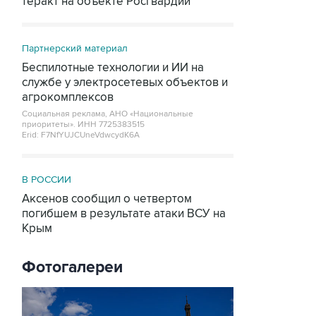
теракт на объекте Росгвардии
Партнерский материал
Беспилотные технологии и ИИ на
службе у электросетевых объектов и
агрокомплексов
Социальная реклама, АНО «Национальные
приоритеты».
ИНН 7725383515
Erid: F7NfYUJCUneVdwcydK6A
В РОССИИ
Аксенов сообщил о четвертом
погибшем в результате атаки ВСУ на
Крым
Фотогалереи