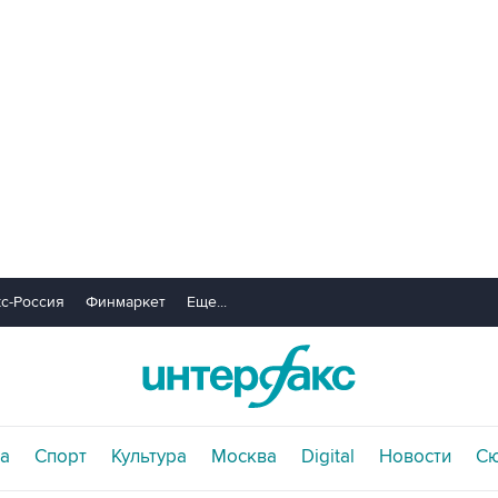
с-Россия
Финмаркет
Еще...
а
Спорт
Культура
Москва
Digital
Новости
С