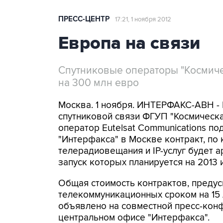
ПРЕСС-ЦЕНТР
17:21, 1 ноября 2012
Европа на связи
Спутниковые операторы "Космичес
на 300 млн евро
Москва. 1 ноября. ИНТЕРФАКС-АВН -
спутниковой связи ФГУП "Космическа
оператор Eutelsat Communications по
"Интерфакса" в Москве контракт, по 
телерадиовещания и IP-услуг будет а
запуск которых планируется на 2013 
Общая стоимость контрактов, преду
телекоммуникационных сроком на 15 л
объявлено на совместной пресс-кон
центральном офисе "Интерфакса".