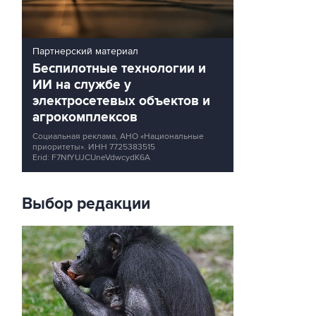
Партнерский материал
Беспилотные технологии и
ИИ на службе у
электросетевых объектов и
агрокомплексов
Социальная реклама, АНО «Национальные
приоритеты».
ИНН 7725383515
Erid: F7NfYUJCUneVdwcydK6A
Выбор редакции