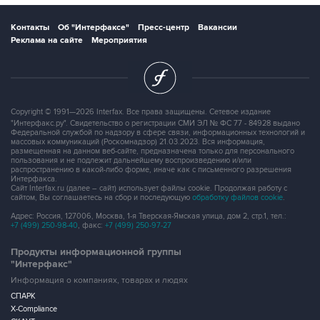
Контакты
Об "Интерфаксе"
Пресс-центр
Вакансии
Реклама на сайте
Мероприятия
Copyright © 1991—2026 Interfax. Все права защищены. Сетевое издание
"Интерфакс.ру". Свидетельство о регистрации СМИ ЭЛ № ФС 77 - 84928 выдано
Федеральной службой по надзору в сфере связи, информационных технологий и
массовых коммуникаций (Роскомнадзор) 21.03.2023. Вся информация,
размещенная на данном веб-сайте, предназначена только для персонального
пользования и не подлежит дальнейшему воспроизведению и/или
распространению в какой-либо форме, иначе как с письменного разрешения
Интерфакса.
Сайт Interfax.ru (далее – сайт) использует файлы cookie. Продолжая работу с
сайтом, Вы соглашаетесь на сбор и последующую
обработку файлов cookie
.
Адрес: Россия, 127006, Москва, 1-я Тверская-Ямская улица, дом 2, стр.1, тел.:
+7 (499) 250-98-40
, факс:
+7 (499) 250-97-27
Продукты информационной группы
"Интерфакс"
Информация о компаниях, товарах и людях
СПАРК
X-Compliance