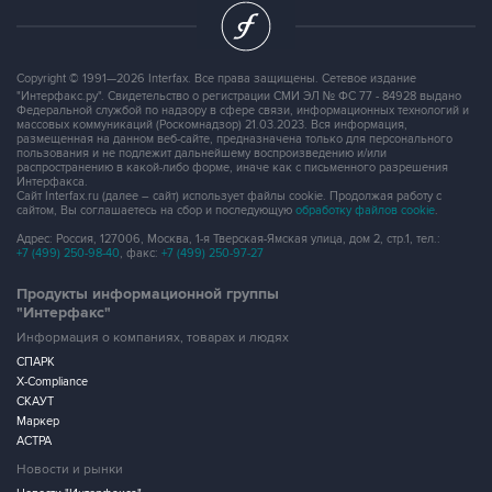
Copyright © 1991—2026 Interfax. Все права защищены. Сетевое издание
"Интерфакс.ру". Свидетельство о регистрации СМИ ЭЛ № ФС 77 - 84928 выдано
Федеральной службой по надзору в сфере связи, информационных технологий и
массовых коммуникаций (Роскомнадзор) 21.03.2023. Вся информация,
размещенная на данном веб-сайте, предназначена только для персонального
пользования и не подлежит дальнейшему воспроизведению и/или
распространению в какой-либо форме, иначе как с письменного разрешения
Интерфакса.
Сайт Interfax.ru (далее – сайт) использует файлы cookie. Продолжая работу с
сайтом, Вы соглашаетесь на сбор и последующую
обработку файлов cookie
.
Адрес: Россия, 127006, Москва, 1-я Тверская-Ямская улица, дом 2, стр.1, тел.:
+7 (499) 250-98-40
, факс:
+7 (499) 250-97-27
Продукты информационной группы
"Интерфакс"
Информация о компаниях, товарах и людях
СПАРК
X-Compliance
СКАУТ
Маркер
АСТРА
Новости и рынки