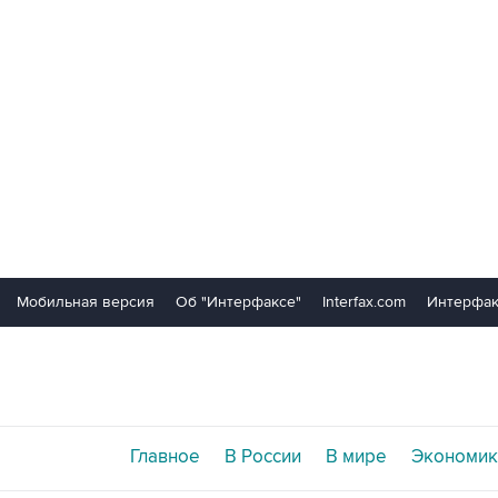
Мобильная версия
Об "Интерфаксе"
Interfax.com
Интерфак
Главное
В России
В мире
Экономик