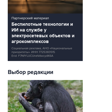
Партнерский материал
Беспилотные технологии и
ИИ на службе у
электросетевых объектов и
агрокомплексов
Социальная реклама, АНО «Национальные
приоритеты».
ИНН 7725383515
Erid: F7NfYUJCUneVdwcydK6A
Выбор редакции