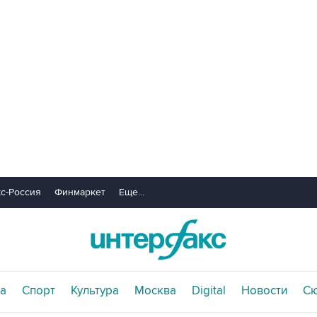
с-Россия
Финмаркет
Еще...
а
Спорт
Культура
Москва
Digital
Новости
С