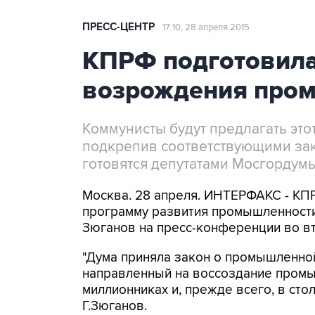
ПРЕСС-ЦЕНТР
17:10, 28 апреля 2015
КПРФ подготовила
возрождения про
Коммунисты будут предлагать это
подкрепив соответствующими за
готовятся депутатами Мосгордум
Москва. 28 апреля. ИНТЕРФАКС - КП
программу развития промышленности
Зюганов на пресс-конференции во вт
"Дума приняла закон о промышленной
направленный на воссоздание промы
миллионниках и, прежде всего, в стол
Г.Зюганов.