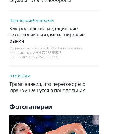
службы тыла Минобороны
Партнерский материал
Как российские медицинские
технологии выходят на мировые
рынки
Социальная реклама, АНО «Национальные
приоритеты».
ИНН 7725383515
Erid: F7NfYUJCUneVdTRF8PRs
В РОССИИ
Трамп заявил, что переговоры с
Ираном начнутся в понедельник
Фотогалереи