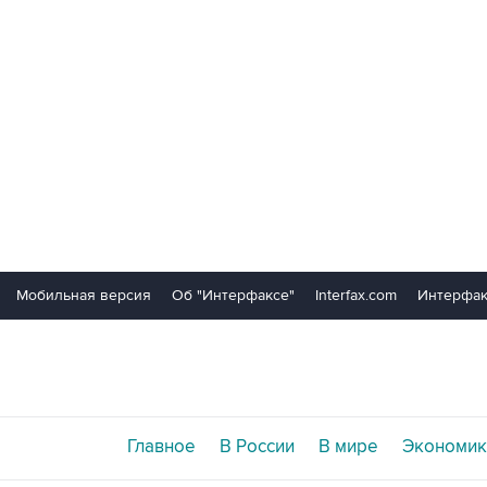
Мобильная версия
Об "Интерфаксе"
Interfax.com
Интерфак
Главное
В России
В мире
Экономик