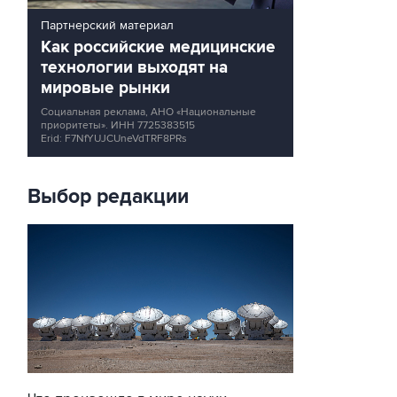
Партнерский материал
Как российские медицинские
технологии выходят на
мировые рынки
Социальная реклама, АНО «Национальные
приоритеты».
ИНН 7725383515
Erid: F7NfYUJCUneVdTRF8PRs
Выбор редакции