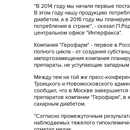
"В 2014 году мы начали первые пост
В этом году нашу продукцию потреб
диабетом, а в 2016 году мы планиру
потребления в стране", - сказал П.Р
центральном офисе "Интерфакса".
Компания "Герофарм" - первое в Рос
полного цикла - от создания субстан
импортозамещения компания планиру
препараты, не уступающие западным 
Между тем на той же пресс-конфере
Троицкого и Новомосковского админ
сообщил, что в Москве завершается
препаратов компании "Герофарм", в 
сахарным диабетом.
"Согласно промежуточным результата
наблюдаемых тяжелого гипоклемическ
отметил медик.