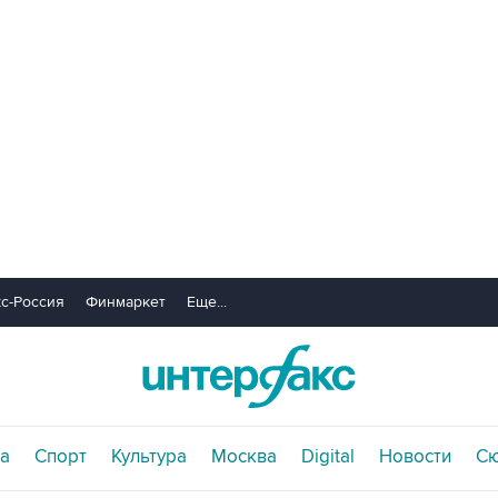
с-Россия
Финмаркет
Еще...
а
Спорт
Культура
Москва
Digital
Новости
С