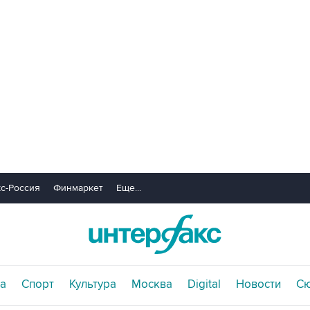
с-Россия
Финмаркет
Еще...
а
Спорт
Культура
Москва
Digital
Новости
С