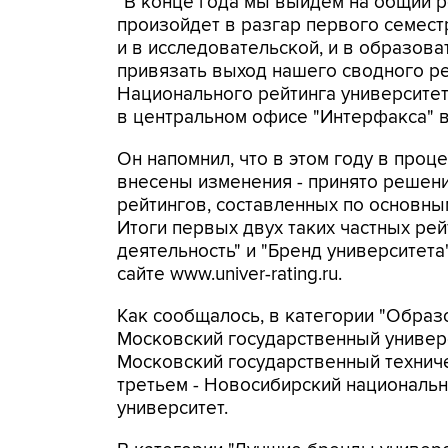
"В конце года мы выйдем на общий р
произойдет в разгар первого семест
и в исследовательской, и в образова
привязать выход нашего сводного рей
Национального рейтинга университет
в центральном офисе "Интерфакса" в
Он напомнил, что в этом году в про
внесены изменения - принято решени
рейтингов, составленных по основны
Итоги первых двух таких частных рей
деятельность" и "Бренд университета
сайте www.univer-rating.ru.
Как сообщалось, в категории "Образ
Московский государственный универс
Московский государственный техничес
третьем - Новосибирский националь
университет.