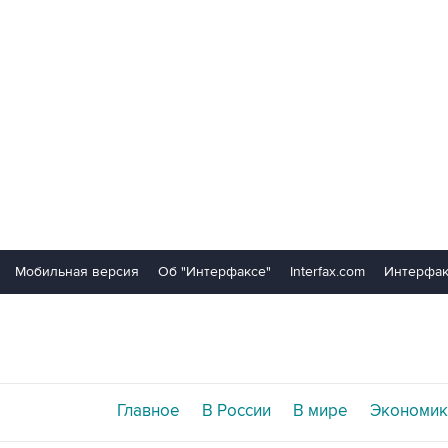
Мобильная версия
Об "Интерфаксе"
Interfax.com
Интерфак
Главное
В России
В мире
Экономик