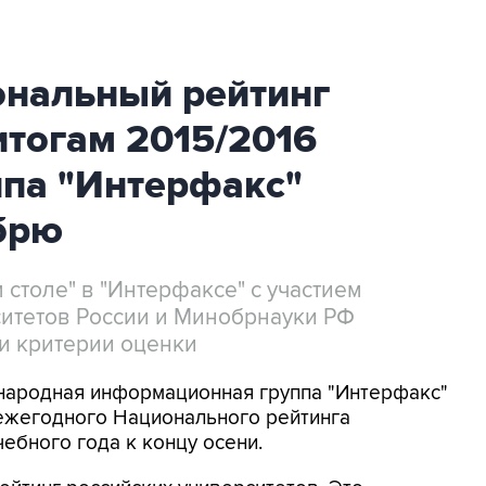
ональный рейтинг
итогам 2015/2016
ппа "Интерфакс"
брю
 столе" в "Интерфаксе" с участием
итетов России и Минобрнауки РФ
 и критерии оценки
народная информационная группа "Интерфакс"
 ежегодного Национального рейтинга
чебного года к концу осени.