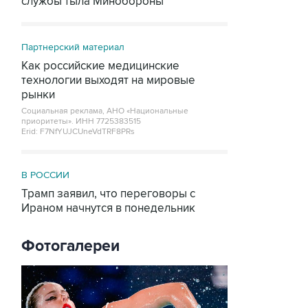
службы тыла Минобороны
Партнерский материал
Как российские медицинские
технологии выходят на мировые
рынки
Социальная реклама, АНО «Национальные
приоритеты».
ИНН 7725383515
Erid: F7NfYUJCUneVdTRF8PRs
В РОССИИ
Трамп заявил, что переговоры с
Ираном начнутся в понедельник
Фотогалереи