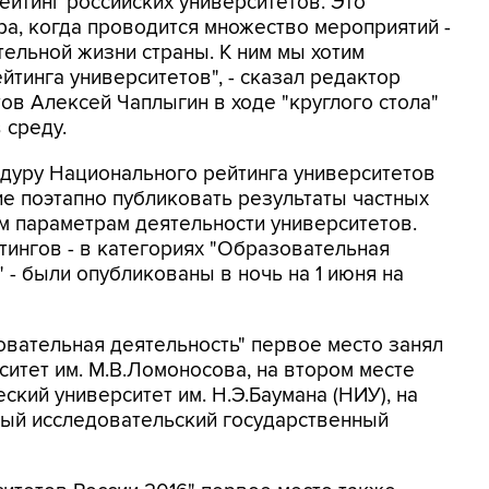
ейтинг российских университетов. Это
ра, когда проводится множество мероприятий -
тельной жизни страны. К ним мы хотим
тинга университетов", - сказал редактор
ов Алексей Чаплыгин в ходе "круглого стола"
 среду.
цедуру Национального рейтинга университетов
е поэтапно публиковать результаты частных
м параметрам деятельности университетов.
тингов - в категориях "Образовательная
" - были опубликованы в ночь на 1 июня на
овательная деятельность" первое место занял
итет им. М.В.Ломоносова, на втором месте
кий университет им. Н.Э.Баумана (НИУ), на
ный исследовательский государственный