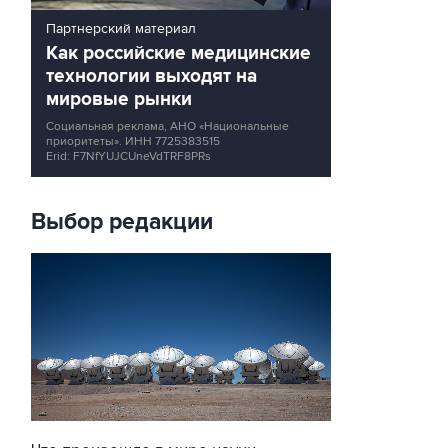
Партнерский материал
Как российские медицинские
технологии выходят на
мировые рынки
Социальная реклама, АНО «Национальные
приоритеты».
ИНН 7725383515
Erid: F7NfYUJCUneVdTRF8PRs
Выбор редакции