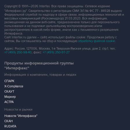
Copyright © 1991—2026 Interfax. Все права защищены. Сетевое издание
"Интерфакс.ру". Свидетельство о регистрации СМИ ЭЛ № ФС 77 - 84928 выдано
Федеральной службой по надзору в сфере связи, информационных технологий и
массовых коммуникаций (Роскомнадзор) 21.03.2023. Вся информация,
размещенная на данном веб-сайте, предназначена только для персонального
пользования и не подлежит дальнейшему воспроизведению и/или
распространению в какой-либо форме, иначе как с письменного разрешения
Интерфакса.
Сайт Interfax.ru (далее – сайт) использует файлы cookie. Продолжая работу с
сайтом, Вы соглашаетесь на сбор и последующую
обработку файлов cookie
.
Адрес: Россия, 127006, Москва, 1-я Тверская-Ямская улица, дом 2, стр.1, тел.:
+7 (499) 250-98-40
, факс:
+7 (499) 250-97-27
Продукты информационной группы
"Интерфакс"
Информация о компаниях, товарах и людях
СПАРК
X-Compliance
СКАУТ
Маркер
АСТРА
Новости и рынки
Новости "Интерфакса"
СКАН
RUDATA