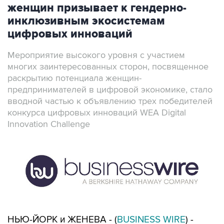
женщин призывает к гендерно-
инклюзивным экосистемам
цифровых инноваций
Мероприятие высокого уровня с участием
многих заинтересованных сторон, посвященное
раскрытию потенциала женщин-
предпринимателей в цифровой экономике, стало
вводной частью к объявлению трех победителей
конкурса цифровых инноваций WEA Digital
Innovation Challenge
НЬЮ-ЙОРК и ЖЕНЕВА - (
BUSINESS WIRE
) -