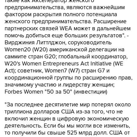
такие как Акселератор женского
предпринимательства, являются важнейшим
фактором раскрытия полного потенциала
женского предпринимательства. Расширение
партнерских связей WEA может в дальнейшем
помочь добиться еще больших результатов". -
Вирджиния Литтлджон, соруководитель
Women20 (W20) американской делегации на
саммите стран G20; глобальный координатор,
W20's Women Entrepreneurs Act Initiative (WE
Act); советник, Women7 (W7) стран G7 и
координационной группы по расширению прав,
значимому участию и лидерству женщин;
Forbes Women "50 за 50" (инвестиции)
"За последнее десятилетие мир потерял около
триллиона долларов США из-за того, что не
включил женщин в цифровую экономическую
деятельность. Если бы мы могли все изменить,
то получили бы свыше 525 млрд долл. США от