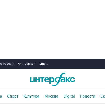
с-Россия
Финмаркет
Еще...
а
Спорт
Культура
Москва
Digital
Новости
С