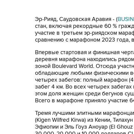
Эр-Рияд, Саудовская Аравия - (
BUSIN
стан, включая рекордные 60 % гражд
участие в третьем эр-риядском мара
сравнению с марафоном 2023 года, в
Впервые стартовая и финишная черта
деревня марафона находились рядом
зоной Boulevard World. Отсюда участ
обладающие любыми физическими воз
четырех забегов: полный марафон (42,
забег 4 км. Во всех четырех забегах
этом доля женщин среди бегунов сущ
Всего в марафоне приняло участие 6
Тремя лучшими элитными марафонцам
(Kigen Wilfred Kirwa) из Кении, Тилаху
Эфиопии и Эль Гоуз Аноуар (El Ghouz
30 000, 20 000 и 10 000 долларов С