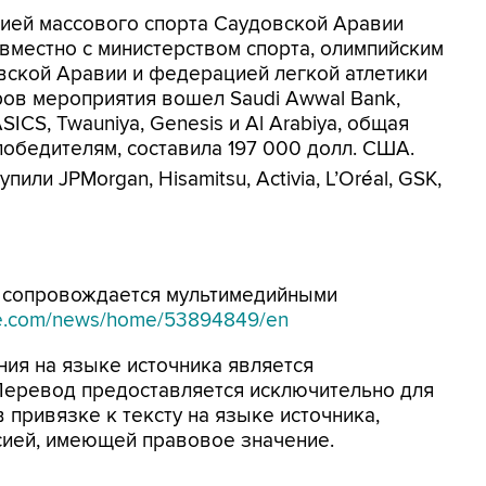
ией массового спорта Саудовской Аравии
) совместно с министерством спорта, олимпийским
вской Аравии и федерацией легкой атлетики
ров мероприятия вошел Saudi Awwal Bank,
ICS, Twauniya, Genesis и Al Arabiya, общая
обедителям, составила 197 000 долл. США.
ли JPMorgan, Hisamitsu, Activia, L’Oréal, GSK,
 сопровождается мультимедийными
ire.com/news/home/53894849/en
ия на языке источника является
 Перевод предоставляется исключительно для
 привязке к тексту на языке источника,
сией, имеющей правовое значение.