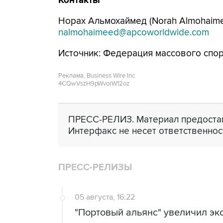
Контакты
Норах Альмохаймед (Norah Almohaim
nalmohaimeed@apcoworldwide.com
Источник: Федерация массового спо
Реклама, Business Wire Inc
4CQwVszH9pWvorW12oz
ПРЕСС-РЕЛИЗ. Материал предостав
Интерфакс не несет ответственнос
ПРЕСС-РЕЛИЗЫ
05 августа, 16:22
"Портовый альянс" увеличил экс