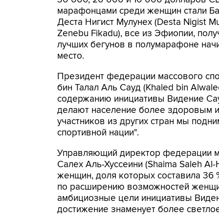
марафонцами среди женщин стали Бад
Деста Нигист Мулунех (Desta Nigist 
Zenebu Fikadu), все из Эфиопии, пол
лучших бегунов в полумарафоне нач
место.
Президент федерации массового спо
бин Талал Аль Сауд (Khaled bin Alwalee
содержанию инициативы Видение Сау
делают население более здоровым и 
участников из других стран мы подн
спортивной нации".
Управляющий директор федерации м
Салех Аль-Хуссеини (Shaima Saleh Al-
женщин, доля которых составила 36
по расширению возможностей женщин
амбициозные цели инициативы Виден
достижение знаменует более светлое