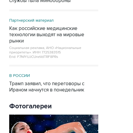
службы тыла Минобороны
Партнерский материал
Как российские медицинские
технологии выходят на мировые
рынки
Социальная реклама, АНО «Национальные
приоритеты».
ИНН 7725383515
Erid: F7NfYUJCUneVdTRF8PRs
В РОССИИ
Трамп заявил, что переговоры с
Ираном начнутся в понедельник
Фотогалереи