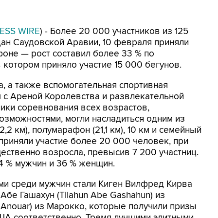
ESS WIRE
) - Более 20 000 участников из 125
ан Саудовской Аравии, 10 февраля приняли
фоне — рост составил более 33 % по
 котором приняло участие 15 000 бегунов.
, а также вспомогательная спортивная
 с Ареной Королевства и развлекательной
ники соревнования всех возрастов,
можностями, могли насладиться одним из
2 км), полумарафон (21,1 км), 10 км и семейный
 приняли участие более 20 000 человек, при
ественно возросла, превысив 7 200 участниц.
4 % мужчин и 36 % женщин.
и среди мужчин стали Киген Вилфред Кирва
н Абе Гашахун (Tilahun Abe Gashahun) из
 Anouar) из Марокко, которые получили призы
ША соответственно. Тремя лучшими элитными