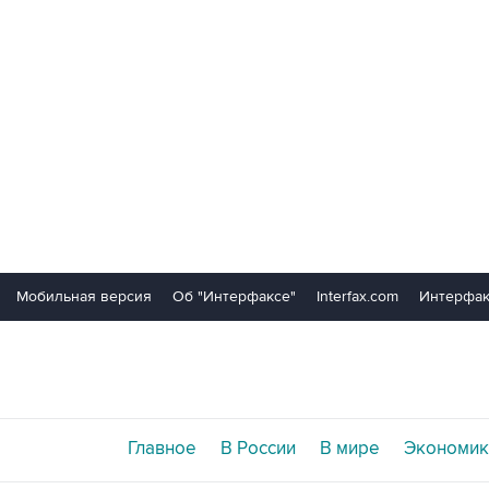
Мобильная версия
Об "Интерфаксе"
Interfax.com
Интерфак
Главное
В России
В мире
Экономик