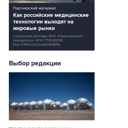
Партнерский материал
Как российские медицинские
технологии выходят на
мировые рынки
Социальная реклама, АНО «Национальные
приоритеты».
ИНН 7725383515
Erid: F7NfYUJCUneVdTRF8PRs
Выбор редакции