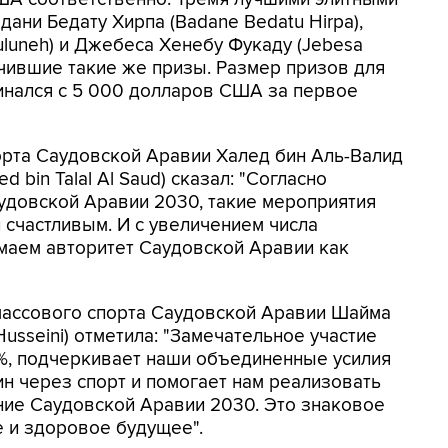
ани Бедату Хирпа (Badane Bedatu Hirpa),
Muluneh) и Джебеса Хенебу Фукаду (Jebesa
учившие такие же призы. Размер призов для
инался с 5 000 долларов США за первое
рта Саудовской Аравии Халед бин Аль-Валид
d bin Talal Al Saud) сказал: "Согласно
довской Аравии 2030, такие мероприятия
счастливым. И с увеличением числа
имаем авторитет Саудовской Аравии как
ассового спорта Саудовской Аравии Шайма
Husseini) отметила: "Замечательное участие
 %, подчеркивает наши объединенные усилия
 через спорт и помогает нам реализовать
ие Саудовской Аравии 2030. Это знаковое
 и здоровое будущее".