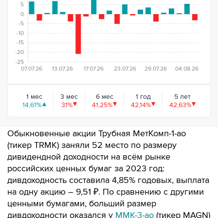
5
0
-5
-10
-15
-20
-25
07.07.26
13.07.26
17.07.26
23.07.26
29.07.26
04.08.26
1 мес
3 мес
6 мес
1 год
5 лет
14,61%
31%
41,25%
42,14%
42,63%
Обыкновенные акции Трубная МетКомп-1-ао
(тикер TRMK) заняли 52 место по размеру
дивидендной доходности на всём рынке
российских ценных бумаг за 2023 год:
дивдоходность составила 4,85% годовых, выплата
на одну акцию – 9,51 ₽. По сравнению с другими
ценными бумагами, больший размер
дивдоходности оказался у
ММК-3-ао
(тикер MAGN)