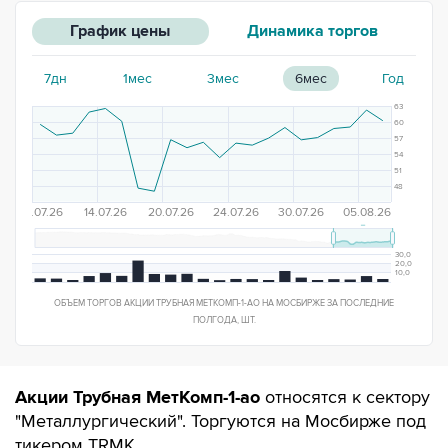
График цены
Динамика торгов
7дн
1мес
3мес
6мес
Год
63
60
57
54
51
48
08.07.26
14.07.26
20.07.26
24.07.26
30.07.26
05.08.26
30,0
20,0
10,0
ОБЪЕМ ТОРГОВ АКЦИИ ТРУБНАЯ МЕТКОМП-1-АО НА МОСБИРЖЕ ЗА
ПОСЛЕДНИЕ
ПОЛГОДА
, ШТ.
Акции Трубная МетКомп-1-ао
относятся к сектору
"Металлургический". Торгуются на Мосбирже под
тикером TRMK.