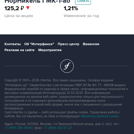
НорНикель ГМК‑1‑ао
GMKN
125,2
₽
1,21%
Цена за акцию
Изменение за год
Контакты
Об "Интерфаксе"
Пресс-центр
Вакансии
Реклама на сайте
Мероприятия
Copyright © 1991—2026 Interfax. Все права защищены. Сетевое издание
"Интерфакс.ру". Свидетельство о регистрации СМИ ЭЛ № ФС 77 - 84928 выдано
Федеральной службой по надзору в сфере связи, информационных технологий и
массовых коммуникаций (Роскомнадзор) 21.03.2023. Вся информация,
размещенная на данном веб-сайте, предназначена только для персонального
пользования и не подлежит дальнейшему воспроизведению и/или
распространению в какой-либо форме, иначе как с письменного разрешения
Интерфакса.
Сайт Interfax.ru (далее – сайт) использует файлы cookie. Продолжая работу с
сайтом, Вы соглашаетесь на сбор и последующую
обработку файлов cookie
.
Адрес: Россия, 127006, Москва, 1-я Тверская-Ямская улица, дом 2, стр.1, тел.:
+7 (499) 250-98-40
, факс:
+7 (499) 250-97-27