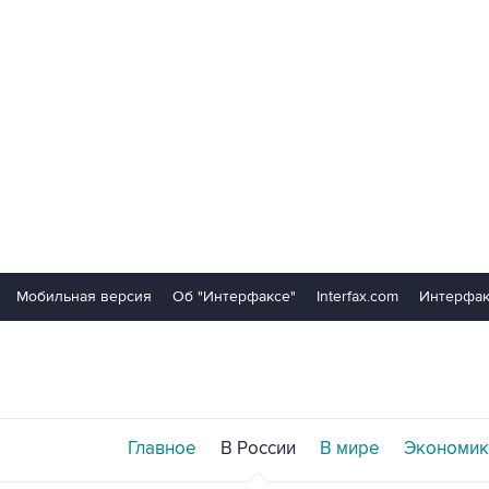
Мобильная версия
Об "Интерфаксе"
Interfax.com
Интерфак
Главное
В России
В мире
Экономик