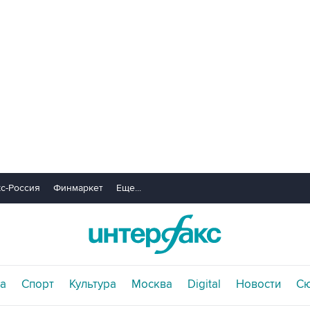
с-Россия
Финмаркет
Еще...
а
Спорт
Культура
Москва
Digital
Новости
С