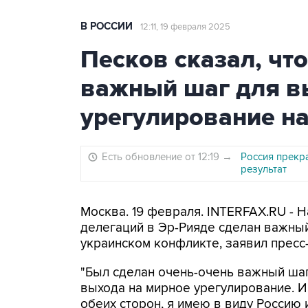
В РОССИИ
12:11, 19 февраля 2025
Песков сказал, чт
важный шаг для в
урегулирование н
Есть обновление от 12:19
→
Россия прекра
результат
Москва. 19 февраля. INTERFAX.RU - 
делегаций в Эр-Рияде сделан важный
украинском конфликте, заявил пресс
"Был сделан очень-очень важный шаг
выхода на мирное урегулирование. И
обеих сторон, я имею в виду Россию 