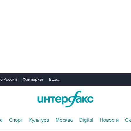
с-Россия
Финмаркет
Еще...
а
Спорт
Культура
Москва
Digital
Новости
С