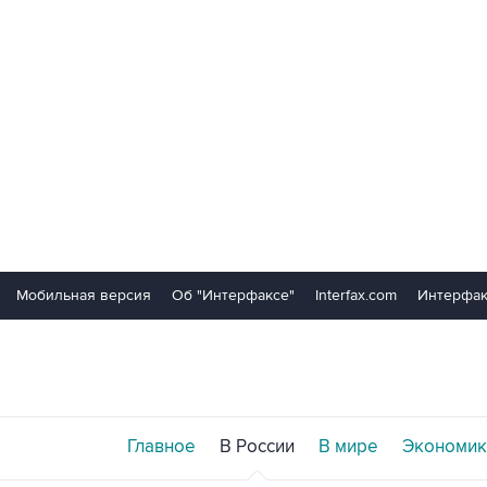
Мобильная версия
Об "Интерфаксе"
Interfax.com
Интерфак
Главное
В России
В мире
Экономик