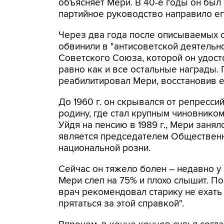
объясняет Мери. В 40-е годы он был
партийное руководство направило е
Через два года после описываемых с
обвинили в "антисоветской деятельно
Советского Союза, которой он удосто
равно как и все остальные награды.
реабилитировал Мери, восстановив ег
До 1960 г. он скрывался от репрессий
родину, где стал крупным чиновнико
Уйдя на пенсию в 1989 г., Мери заня
является председателем Обществен
национальной розни.
Сейчас он тяжело болен – недавно у 
Мери слеп на 75% и плохо слышит. П
врач рекомендовал старику не ехать 
прятаться за этой справкой".