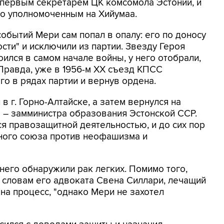
 первым секретарем ЦК комсомола Эстонии, и
го уполномоченным на Хийумаа.
обытий Мери сам попал в опалу: его по доносу
сти" и исключили из партии. Звезду Героя
ился в самом начале войны, у него отобрали,
 Правда, уже в 1956-м XX съезд КПСС
о в рядах партии и вернув ордена.
 в г. Горно-Алтайске, а затем вернулся на
м – замминистра образования Эстонской ССР.
лся правозащитной деятельностью, и до сих пор
ного союза против неофашизма и
него обнаружили рак легких. Помимо того,
о словам его адвоката Свена Силлари, лечащий
на процесс, "однако Мери не захотел