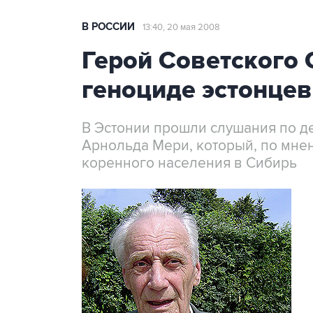
В РОССИИ
13:40, 20 мая 2008
Герой Советского 
геноциде эстонцев
В Эстонии прошли слушания по д
Арнольда Мери, который, по мне
коренного населения в Сибирь