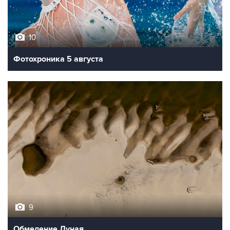
10
Фотохроника 5 августа
9
Обмеление Дуная