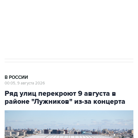
электросетевых объектов и агрокомплексов
Социальная реклама, АНО «Национальные приоритеты».
ИНН 7725383515 Erid: F7NfYUJCUneVdwcydK6A
Кабмин РФ разрешил до 1 июля 2027 года
импорт, выпуск и обращение бензина Евро 2,
Евро 3, Евро 4
В РОССИИ
00:05, 9 августа 2026
Ряд улиц перекроют 9 августа в
районе "Лужников" из-за концерта