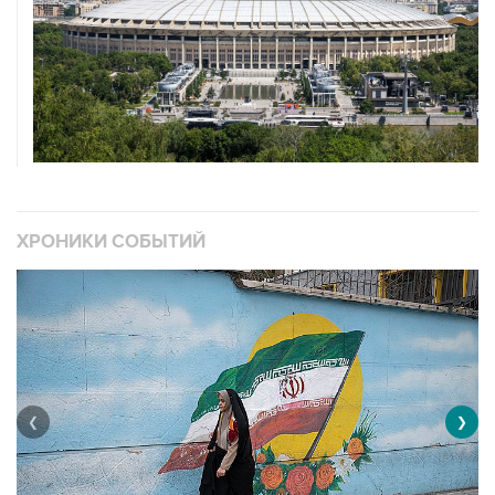
ХРОНИКИ СОБЫТИЙ
❮
❯