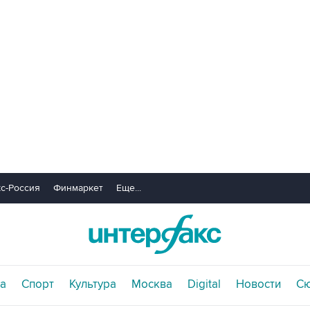
с-Россия
Финмаркет
Еще...
а
Спорт
Культура
Москва
Digital
Новости
С