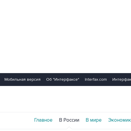
Мобильная версия
Об "Интерфаксе"
Interfax.com
Интерфак
Главное
В России
В мире
Экономик