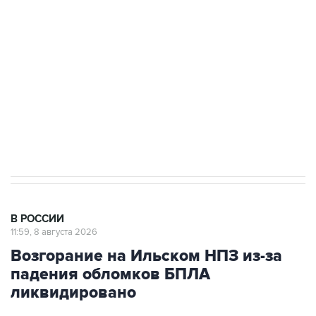
Беспилотные технологии и ИИ на службе у
электросетевых объектов и агрокомплексов
Социальная реклама, АНО «Национальные приоритеты».
ИНН 7725383515 Erid: F7NfYUJCUneVdwcydK6A
Кабмин РФ разрешил до 1 июля 2027 года
импорт, выпуск и обращение бензина Евро 2,
Евро 3, Евро 4
В РОССИИ
11:59, 8 августа 2026
Возгорание на Ильском НПЗ из-за
падения обломков БПЛА
ликвидировано