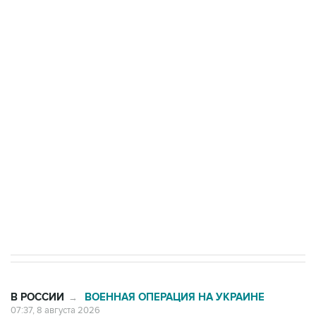
ФСБ сообщила о задержании в Приморье
подростков, готовивших теракт на объекте
Росгвардии
Беспилотные технологии и ИИ на службе у
электросетевых объектов и агрокомплексов
Социальная реклама, АНО «Национальные приоритеты».
ИНН 7725383515 Erid: F7NfYUJCUneVdwcydK6A
Кабмин РФ разрешил до 1 июля 2027 года
импорт, выпуск и обращение бензина Евро 2,
Евро 3, Евро 4
В РОССИИ
ВОЕННАЯ ОПЕРАЦИЯ НА УКРАИНЕ
→
07:37, 8 августа 2026