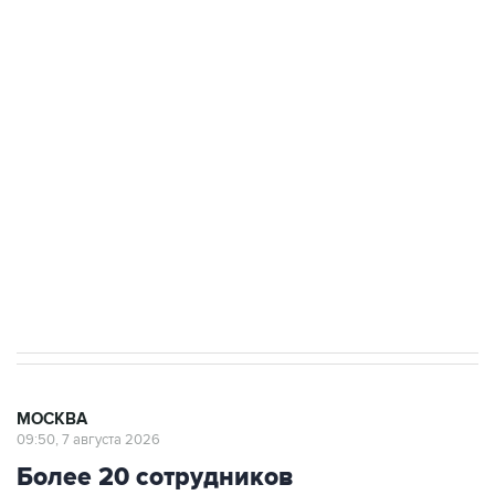
ФСБ сообщила о задержании в Приморье
подростков, готовивших теракт на объекте
Росгвардии
Беспилотные технологии и ИИ на службе у
электросетевых объектов и агрокомплексов
Социальная реклама, АНО «Национальные приоритеты».
ИНН 7725383515 Erid: F7NfYUJCUneVdwcydK6A
Аксенов сообщил о четвертом погибшем в
результате атаки ВСУ на Крым
МОСКВА
09:50, 7 августа 2026
Более 20 сотрудников