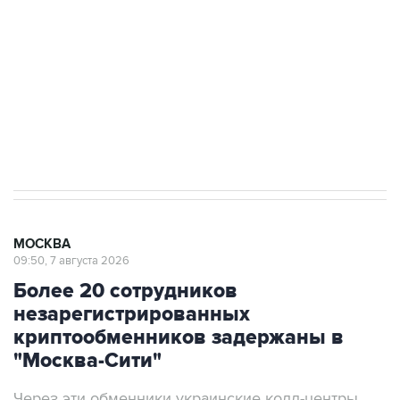
выходят на мировые рынки
Социальная реклама, АНО «Национальные приоритеты».
ИНН 7725383515 Erid: F7NfYUJCUneVdTRF8PRs
Аксенов сообщил о четвертом погибшем в
результате атаки ВСУ на Крым
МОСКВА
09:50, 7 августа 2026
Более 20 сотрудников
незарегистрированных
криптообменников задержаны в
"Москва-Сити"
Через эти обменники украинские колл-центры
легализовывали деньги жертв телефонных