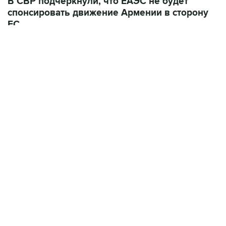
ЕС
10 июля 12:03
В Ереване считают, что членство Армении в
ЕАЭС лишается смысла при сохранении
ограничений на экспорт в РФ
ФОТОГАЛЕРЕИ