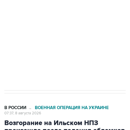
подростков, готовивших теракт на объекте
Росгвардии
Беспилотные технологии и ИИ на службе у
электросетевых объектов и агрокомплексов
Социальная реклама, АНО «Национальные приоритеты».
ИНН 7725383515 Erid: F7NfYUJCUneVdwcydK6A
Кабмин РФ разрешил до 1 июля 2027 года
импорт, выпуск и обращение бензина Евро 2,
Евро 3, Евро 4
В РОССИИ
ВОЕННАЯ ОПЕРАЦИЯ НА УКРАИНЕ
→
07:37, 8 августа 2026
Возгорание на Ильском НПЗ