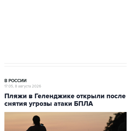
Беспилотные технологии и ИИ на службе у
электросетевых объектов и агрокомплексов
Социальная реклама, АНО «Национальные приоритеты».
ИНН 7725383515 Erid: F7NfYUJCUneVdwcydK6A
Кабмин РФ разрешил до 1 июля 2027 года
импорт, выпуск и обращение бензина Евро 2,
Евро 3, Евро 4
В РОССИИ
17:05, 8 августа 2026
Пляжи в Геленджике открыли после
снятия угрозы атаки БПЛА