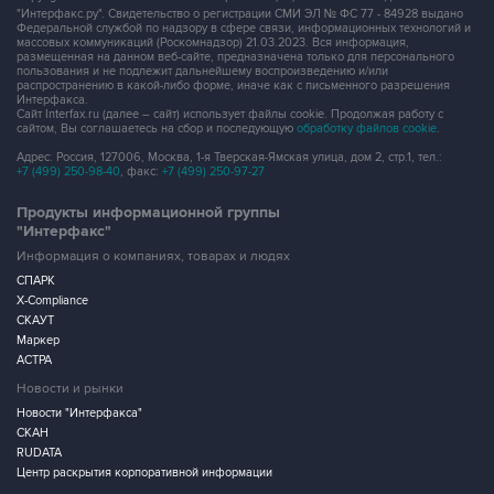
"Интерфакс.ру". Свидетельство о регистрации СМИ ЭЛ № ФС 77 - 84928 выдано
Федеральной службой по надзору в сфере связи, информационных технологий и
массовых коммуникаций (Роскомнадзор) 21.03.2023. Вся информация,
размещенная на данном веб-сайте, предназначена только для персонального
пользования и не подлежит дальнейшему воспроизведению и/или
распространению в какой-либо форме, иначе как с письменного разрешения
Интерфакса.
Сайт Interfax.ru (далее – сайт) использует файлы cookie. Продолжая работу с
сайтом, Вы соглашаетесь на сбор и последующую
обработку файлов cookie
.
Адрес: Россия, 127006, Москва, 1-я Тверская-Ямская улица, дом 2, стр.1, тел.:
+7 (499) 250-98-40
, факс:
+7 (499) 250-97-27
Продукты информационной группы
"Интерфакс"
Информация о компаниях, товарах и людях
СПАРК
X-Compliance
СКАУТ
Маркер
АСТРА
Новости и рынки
Новости "Интерфакса"
СКАН
RUDATA
Центр раскрытия корпоративной информации