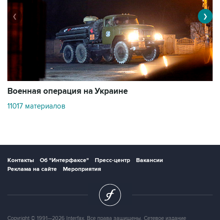
❮
❯
Военная операция на Украине
О
11017 материалов
3
Контакты
Об "Интерфаксе"
Пресс-центр
Вакансии
Реклама на сайте
Мероприятия
Copyright © 1991—2026 Interfax. Все права защищены. Сетевое издание