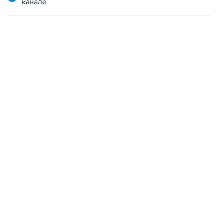
канале
22:34, 7 августа 2026
сообщил