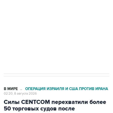
Росгвардии
Беспилотные технологии и ИИ на службе у
электросетевых объектов и агрокомплексов
Социальная реклама, АНО «Национальные приоритеты».
ИНН 7725383515 Erid: F7NfYUJCUneVdwcydK6A
Кабмин РФ разрешил до 1 июля 2027 года
импорт, выпуск и обращение бензина Евро 2,
Евро 3, Евро 4
В МИРЕ
ОПЕРАЦИЯ ИЗРАИЛЯ И США ПРОТИВ ИРАНА
→
02:20, 8 августа 2026
Силы CENTCOM перехватили более
50 торговых судов после