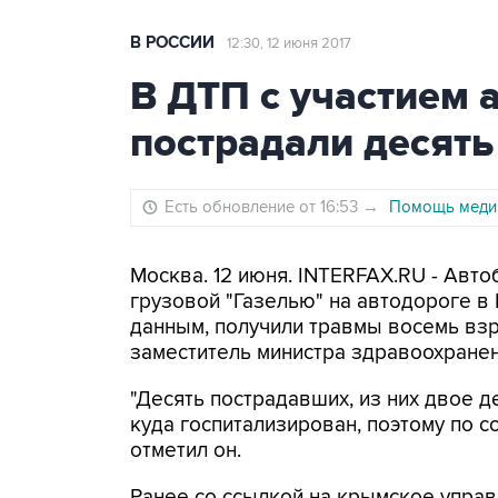
В РОССИИ
12:30, 12 июня 2017
В ДТП с участием 
пострадали десять
Есть обновление от 16:53
→
Помощь медик
Москва. 12 июня. INTERFAX.RU - Авто
грузовой "Газелью" на автодороге в
данным, получили травмы восемь взр
заместитель министра здравоохране
"Десять пострадавших, из них двое 
куда госпитализирован, поэтому по со
отметил он.
Ранее со ссылкой на крымское управ