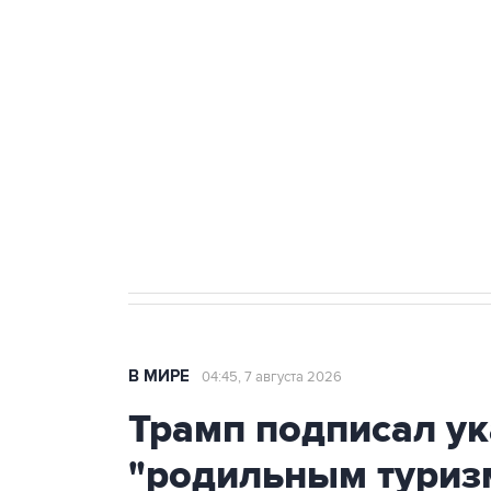
теракт на объекте Росгвардии
Как российские медицинские т
Социальная реклама, АНО «Национальные приоритеты».
И
Аксенов сообщил о четвертом п
Крым
В МИРЕ
04:45, 7 августа 2026
Трамп подписал ук
"родильным туриз