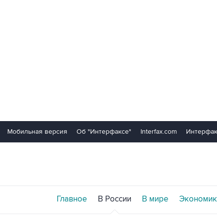
Мобильная версия
Об "Интерфаксе"
Interfax.com
Интерфак
Главное
В России
В мире
Экономик