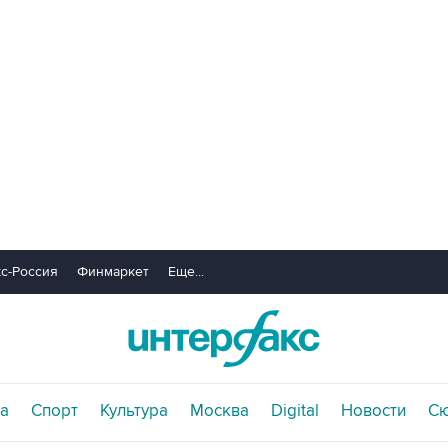
с-Россия
Финмаркет
Еще...
а
Спорт
Культура
Москва
Digital
Новости
С