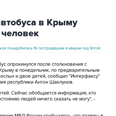
автобуса в Крыму
 человек
ов понадобилась 16 пострадавшим в аварии под Ялтой
бус опрокинулся после столкновения с
 Крыму в понедельник, по предварительным
ослых и двое детей, сообщил "Интерфаксу"
ния республики Антон Шаклунов.
детей. Сейчас обобщается информация, кто
стоянию людей ничего сказать не могу", -
ление МВД России сообщалось, что травмы в