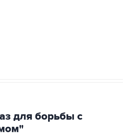
ехнологии выходят на мировые рынки
НН 7725383515 Erid: F7NfYUJCUneVdTRF8PRs
огибшем в результате атаки ВСУ на
аз для борьбы с
мом"