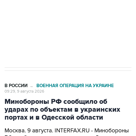
Беспилотные технологии и ИИ на службе у
электросетевых объектов и агрокомплексов
Социальная реклама, АНО «Национальные приоритеты».
ИНН 7725383515 Erid: F7NfYUJCUneVdwcydK6A
Кабмин РФ разрешил до 1 июля 2027 года
импорт, выпуск и обращение бензина Евро 2,
Евро 3, Евро 4
В РОССИИ
ВОЕННАЯ ОПЕРАЦИЯ НА УКРАИНЕ
→
09:29, 9 августа 2026
Минобороны РФ сообщило об
ударах по объектам в украинских
портах и в Одесской области
Москва. 9 августа. INTERFAX.RU - Минобороны