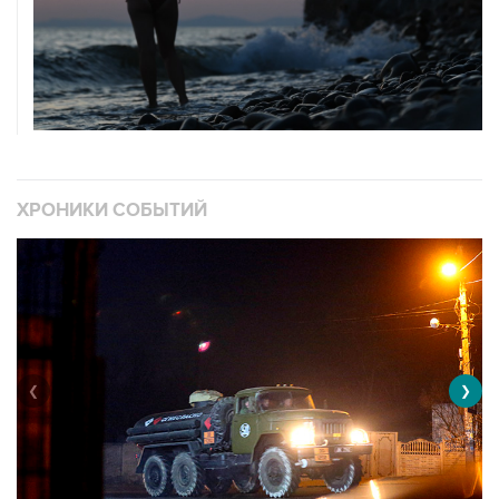
ХРОНИКИ СОБЫТИЙ
❮
❯