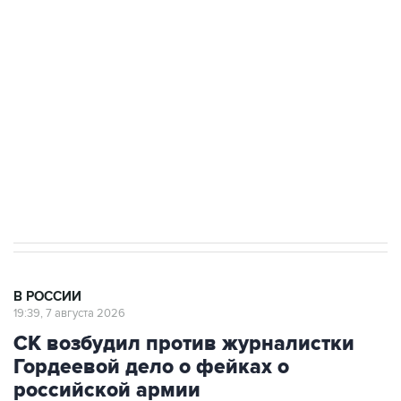
подростков, готовивших теракт на объекте
Росгвардии
Беспилотные технологии и ИИ на службе у
электросетевых объектов и агрокомплексов
Социальная реклама, АНО «Национальные приоритеты».
ИНН 7725383515 Erid: F7NfYUJCUneVdwcydK6A
Аксенов сообщил о четвертом погибшем в
результате атаки ВСУ на Крым
В РОССИИ
19:39, 7 августа 2026
СК возбудил против журналистки
Гордеевой дело о фейках о
российской армии