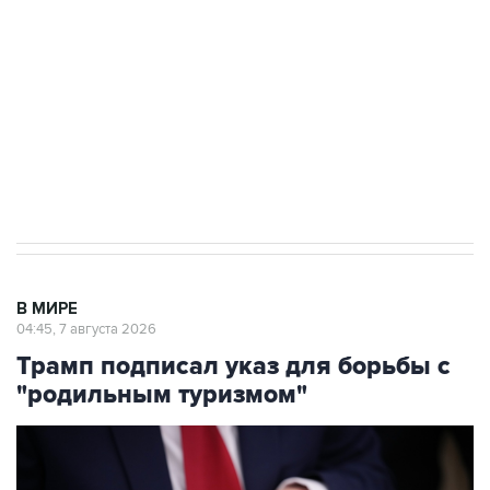
Как российские медицинские технологии
выходят на мировые рынки
Социальная реклама, АНО «Национальные приоритеты».
ИНН 7725383515 Erid: F7NfYUJCUneVdTRF8PRs
Аксенов сообщил о четвертом погибшем в
результате атаки ВСУ на Крым
В МИРЕ
04:45, 7 августа 2026
Трамп подписал указ для борьбы с
"родильным туризмом"