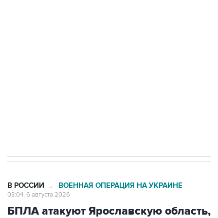
Путин сообщил о решении сосредоточить в
одних руках все службы тыла Минобороны
Как российские медицинские технологии
выходят на мировые рынки
Социальная реклама, АНО «Национальные приоритеты».
ИНН 7725383515 Erid: F7NfYUJCUneVdTRF8PRs
Трамп заявил, что переговоры с Ираном
начнутся в понедельник
В РОССИИ
ВОЕННАЯ ОПЕРАЦИЯ НА УКРАИНЕ
→
03:04, 6 августа 2026
БПЛА атакуют Ярославскую область,