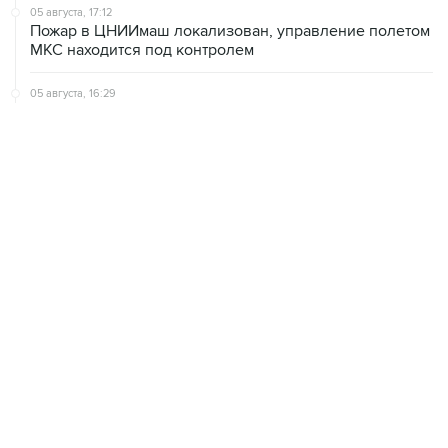
05 августа, 17:12
Пожар в ЦНИИмаш локализован, управление полетом
МКС находится под контролем
05 августа, 16:29
Пожар возник на территории ЦНИИмаш в
подмосковном Королеве
05 августа, 16:15
В Домодедово проверят состояние водных объектов
после повреждения склада бытовой химии
ХРОНИКИ СОБЫТИЙ