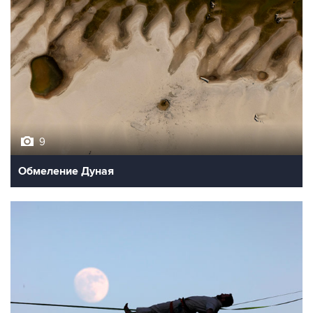
9
Обмеление Дуная