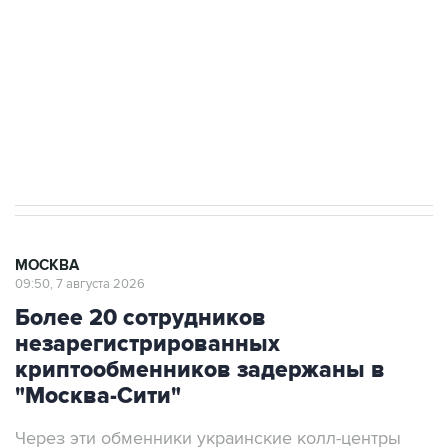
Как российские медицинские технологии
выходят на мировые рынки
Социальная реклама, АНО «Национальные приоритеты».
ИНН 7725383515 Erid: F7NfYUJCUneVdTRF8PRs
Аксенов сообщил о четвертом погибшем в
результате атаки ВСУ на Крым
МОСКВА
09:50, 7 августа 2026
Более 20 сотрудников
незарегистрированных
криптообменников задержаны в
"Москва-Сити"
Через эти обменники украинские колл-центры