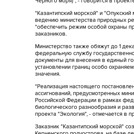
Черного моря)", - говорится в проект
"Казантипский морской" и "Опукский 
ведению министерства природных ре
"обеспечить режим особой охраны п
заказников.
Министерство также обяжут до 1 дек
федеральную службу государственной
документы для внесения в единый г
установлении границ особо охраняе
значения.
"Реализация настоящего постановле
ассигнований, предусмотренных мини
Российской Федерации в рамках фед
биологического разнообразия и разв
проекта "Экология", - отмечается в п
Заказник "Казантипский морской" соз
Керченского полуострова, на базе 