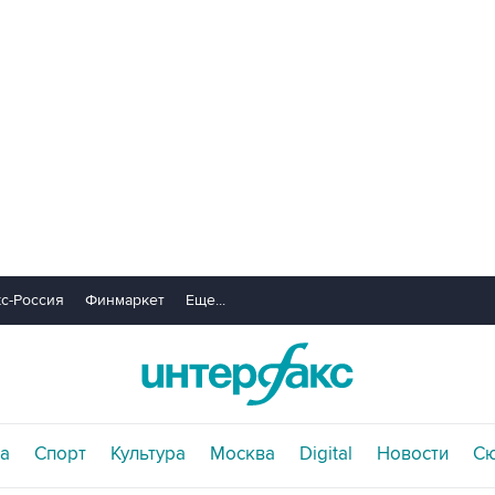
с-Россия
Финмаркет
Еще...
а
Спорт
Культура
Москва
Digital
Новости
С