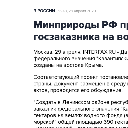
В РОССИИ
16:48, 29 апреля 2020
Минприроды РФ пр
госзаказника на в
Москва. 29 апреля. INTERFAX.RU - Д
федерального значения "Казантипски
созданы на востоке Крыма.
Соответствующий проект постановл
страны. Документ размещен в среду
актов, проводится его обсуждение.
"Создать в Ленинском районе респу
заказник федерального значения "К
гектаров на землях водного фонда (акв
морской" общей площадью 390 гекта