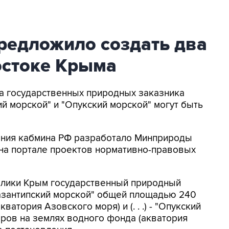
едложило создать два
остоке Крыма
ва государственных природных заказника
й морской" и "Опукский морской" могут быть
ения кабмина РФ разработало Минприроды
 на портале проектов нормативно-правовых
блики Крым государственный природный
азантипский морской" общей площадью 240
атория Азовского моря) и (. . .) - "Опукский
ров на землях водного фонда (акватория