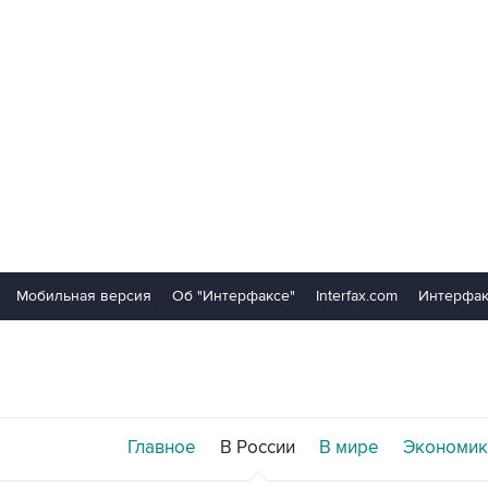
Мобильная версия
Об "Интерфаксе"
Interfax.com
Интерфак
Главное
В России
В мире
Экономик