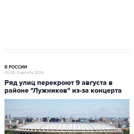
Социальная реклама, АНО «Национальные приоритеты».
ИНН 7725383515 Erid: F7NfYUJCUneVdwcydK6A
Кабмин РФ разрешил до 1 июля 2027 года
импорт, выпуск и обращение бензина Евро 2,
Евро 3, Евро 4
В РОССИИ
00:05, 9 августа 2026
Ряд улиц перекроют 9 августа в
районе "Лужников" из-за концерта