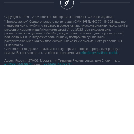
Copyright © 1991—2026 Interfax. Все права защищены. Сетевое издание
"Интерфакс.ру". Свидетельство о регистрации СМИ ЭЛ № ФС 77 - 84928 выдано
Федеральной службой по надзору в сфере связи, информационных технологий и
массовых коммуникаций (Роскомнадзор) 21.03.2023. Вся информация,
размещенная на данном веб-сайте, предназначена только для персонального
пользования и не подлежит дальнейшему воспроизведению и/или
распространению в какой-либо форме, иначе как с письменного разрешения
Интерфакса.
Сайт Interfax.ru (далее – сайт) использует файлы cookie. Продолжая работу с
сайтом, Вы соглашаетесь на сбор и последующую
обработку файлов cookie
.
Адрес: Россия, 127006, Москва, 1-я Тверская-Ямская улица, дом 2, стр.1, тел.:
+7 (499) 250-98-40
, факс:
+7 (499) 250-97-27
Продукты информационной группы
"Интерфакс"
Информация о компаниях, товарах и людях
СПАРК
X-Compliance
СКАУТ
Маркер
АСТРА
Новости и рынки
Новости "Интерфакса"