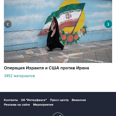
❮
❯
В
Операция Израиля и США против Ирана
11
3492 материалов
Контакты
Об "Интерфаксе"
Пресс-центр
Вакансии
Реклама на сайте
Мероприятия