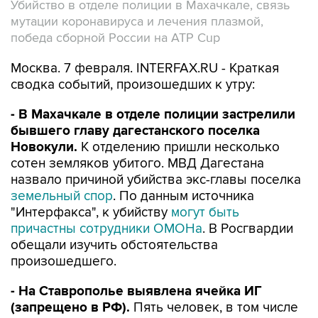
Убийство в отделе полиции в Махачкале, связь
мутации коронавируса и лечения плазмой,
победа сборной России на ATP Cup
Москва. 7 февраля. INTERFAX.RU - Краткая
сводка событий, произошедших к утру:
- В Махачкале в отделе полиции застрелили
бывшего главу дагестанского поселка
Новокули.
К отделению пришли несколько
сотен земляков убитого. МВД Дагестана
назвало причиной убийства экс-главы поселка
земельный спор
. По данным источника
"Интерфакса", к убийству
могут быть
причастны сотрудники ОМОНа
. В Росгвардии
обещали изучить обстоятельства
произошедшего.
- На Ставрополье выявлена ячейка ИГ
(запрещено в РФ).
Пять человек, в том числе