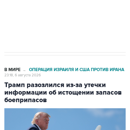
ИНН 7725383515 Erid: F7NfYUJCUneVdTRF8PRs
Аксенов сообщил о четвертом погибшем в
результате атаки ВСУ на Крым
В МИРЕ
ОПЕРАЦИЯ ИЗРАИЛЯ И США ПРОТИВ ИРАНА
→
23:18, 6 августа 2026
Трамп разозлился из-за утечки
информации об истощении запасов
боеприпасов