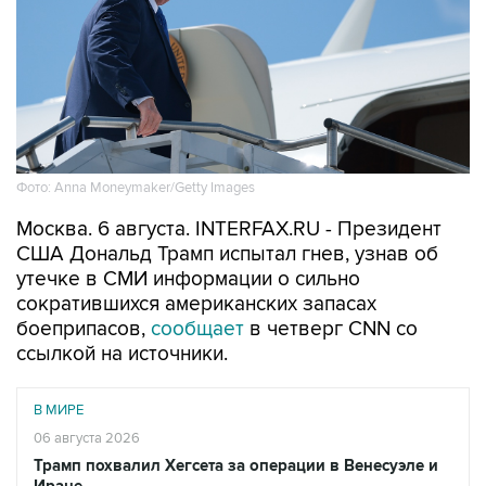
Фото: Anna Moneymaker/Getty Images
Москва. 6 августа. INTERFAX.RU - Президент
США Дональд Трамп испытал гнев, узнав об
утечке в СМИ информации о сильно
сократившихся американских запасах
боеприпасов,
сообщает
в четверг CNN со
ссылкой на источники.
В МИРЕ
06 августа 2026
Трамп похвалил Хегсета за операции в Венесуэле и
Иране
Читать подробнее