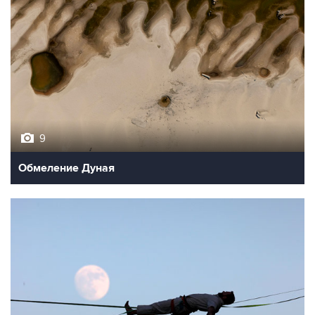
9
Обмеление Дуная