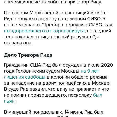
По словам Меркачевой, в настоящий момент
Рид вернулся в камеру в столичном СИЗО-5
после медчасти. "Тревора вернули в СИЗО, как
выздоровевшего от коронавируса
, последний
тест показал отрицательный результат", -
сказала она.
Дело Тревора Рида
Гражданин США Рид был осужден в июле 2020
года Головинским судом Москвы
на 9 лет
лишения свободы
в колонии общего режима
за нападение на двоих полицейских в Москве.
В суде Рид заявил, что вину не признает и что
не помнит произошедшего, поскольку
был
пьян
.
В минувший понедельник, 14 июня, Рид был
упомянут президентом РФ Владимиром
Путиным в интервью CNN. Журналист спросил