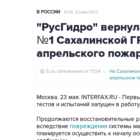
В РОССИИ
13:06, 23 мая 2022
"РусГидро" вернул
№1 Сахалинской Г
апрельского пожа
Есть обновление от 13:54
→
На Сахалинск
апрельском п
Москва. 23 мая. INTERFAX.RU - Перв
тестов и испытаний запущен в работу
Продолжаются восстановительные ра
вследствие
повреждения
системы м
планируется осуществить к началу ос