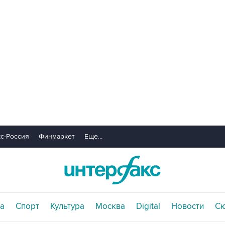
с-Россия
Финмаркет
Еще...
а
Спорт
Культура
Москва
Digital
Новости
С