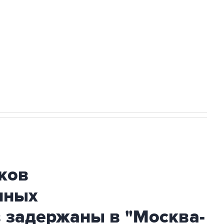
а службе у электросетевых объектов и
НН 7725383515 Erid: F7NfYUJCUneVdwcydK6A
огибшем в результате атаки ВСУ на
ков
нных
 задержаны в "Москва-