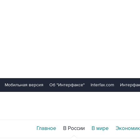
Мобильная версия
Об "Интерфаксе"
Interfax.com
Интерфак
Главное
В России
В мире
Экономик