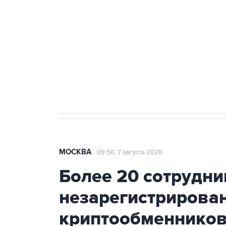
Беспилотные технологии и ИИ н
агрокомплексов
Социальная реклама, АНО «Национальные приоритеты».
И
Аксенов сообщил о четвертом п
Крым
МОСКВА
09:50, 7 августа 2026
Более 20 сотрудни
незарегистрирова
криптообменников