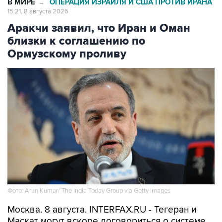
В МИРЕ
ОПЕРАЦИЯ ИЗРАИЛЯ И США ПРОТИВ ИРАНА
→
15:21, 8 августа 2026
Аракчи заявил, что Иран и Оман
близки к соглашению по
Ормузскому проливу
Фото: Arun Kumar/ The India Today Group via Getty Images
Москва. 8 августа. INTERFAX.RU - Тегеран и
Маскат могут вскоре договориться о системе